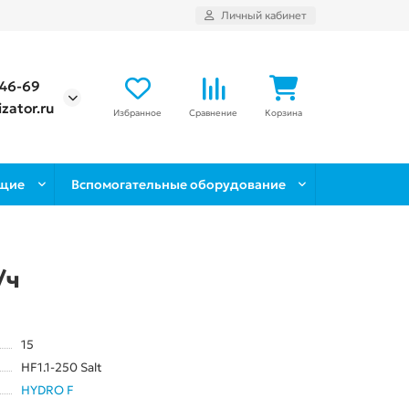
Личный кабинет
-46-69
zator.ru
Избранное
Сравнение
Корзина
щие
Вспомогательные оборудование
/ч
15
HF1.1-250 Salt
HYDRO F