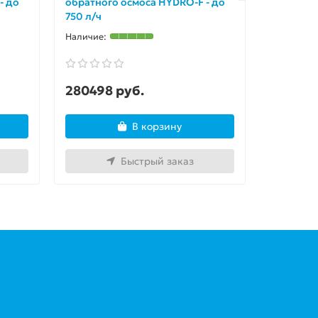
- до
обратного осмоса HYDRO-F - до
обратног
750 л/ч
750 л/ч
280498 руб.
250183
В корзину
Быстрый заказ