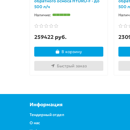
обратного осмоса HYDRO-F - до
обрат
500 л/ч
500 л
259422 руб.
230
В корзину
Быстрый заказ
Информация
Тендерный отдел
О нас