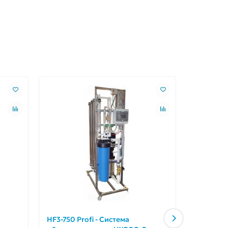
HF3-750 Profi - Система
HF3-750 S