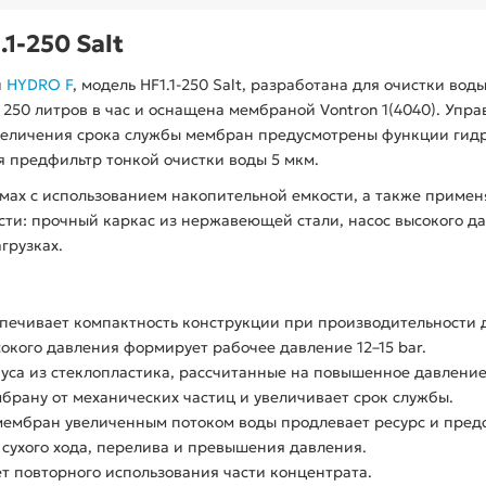
1-250 Salt
и
HYDRO F
, модель HF1.1-250 Salt, разработана для очистки во
 250 литров в час и оснащена мембраной Vontron 1(4040). Упр
величения срока службы мембран предусмотрены функции гид
я предфильтр тонкой очистки воды 5 мкм.
омах с использованием накопительной емкости, а также прим
сти: прочный каркас из нержавеющей стали, насос высокого д
грузках.
ечивает компактность конструкции при производительности д
окого давления формирует рабочее давление 12–15 bar.
са из стеклопластика, рассчитанные на повышенное давление
рану от механических частиц и увеличивает срок службы.
ембран увеличенным потоком воды продлевает ресурс и пред
 сухого хода, перелива и превышения давления.
т повторного использования части концентрата.