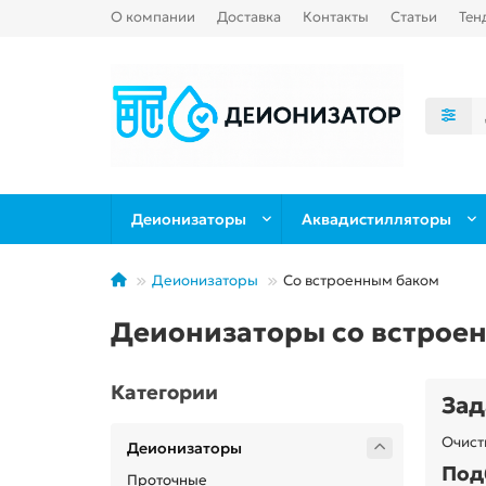
О компании
Доставка
Контакты
Статьи
Тен
Деионизаторы
Аквадистилляторы
Деионизаторы
Cо встроенным баком
Деионизаторы со встрое
Категории
Зад
Очист
Деионизаторы
Под
Проточные