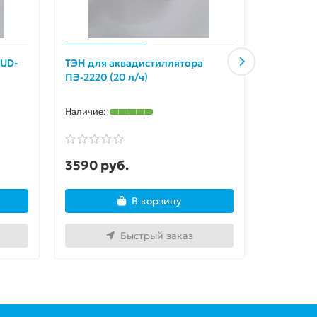
 UD-
ТЭН для аквадистиллятора
ТЭН для 
ПЭ-2220 (20 л/ч)
20/UED-20
3590 руб.
3590 р
В корзину
Быстрый заказ